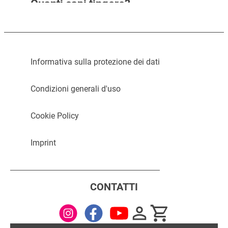
Quanti capi tingere?
Il potere del rosso
...
Righe, fiori, quadri
...
...
...
Informativa sulla protezione dei dati
...
Scopri di più
...
Scopri di più
...
Condizioni generali d'uso
Scopri di più
...
Scopri di più
Cookie Policy
Imprint
CONTATTI