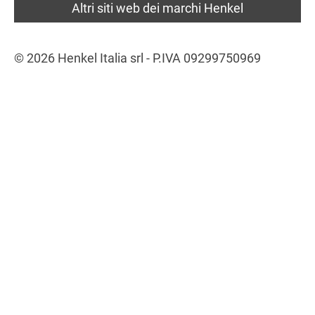
Altri siti web dei marchi Henkel
© 2026 Henkel Italia srl - P.IVA 09299750969