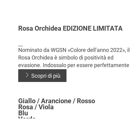
Rosa Orchidea EDIZIONE LIMITATA
...
Nominato da WGSN «Colore dell’anno 2022», il
Rosa Orchidea è simbolo di positività ed
evasione. Indossalo per essere perfettamente
in linea con le tendenze del momento.
...
Scopri di più
Giallo / Arancione / Rosso
Rosa / Viola
Blu
...
Verde
Colorare i tuoi capi in cotone, lino, seta e
...
Marrone / Beige
Colorare i tuoi capi in cotone, lino, seta e
...
viscosa non è mai stato così facile con il nuovo
Nero / Grigio
Colorare i tuoi capi in cotone, lino, seta e
...