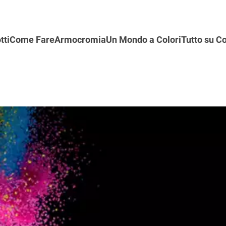
tti
Come Fare
Armocromia
Un Mondo a Colori
Tutto su Co